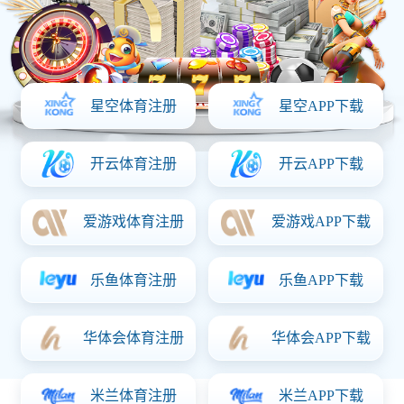
手机App
网页版
谭龙梅开二度 长春亚泰前锋本
赛季进球数已达9个
2026-06-12 15:01
39 次阅读
首页
/
体育报道