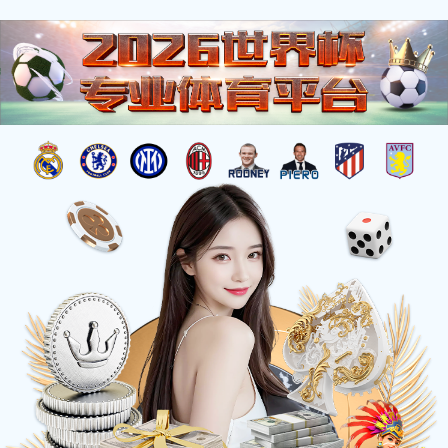
注册入口
mk体育平台
APP与网页版入
口｜畅享全球体育赛事与数据
服务
欢迎访问
mk体育平台
，提供全面覆盖足球、篮
球、电竞等项目的赛事资讯与数据内容， 支持
APP下载
与
网页使用
，每日同步更新千场比
赛，聚焦热门体育内容， 助您轻松获取赛事动
态，掌握比赛节奏。