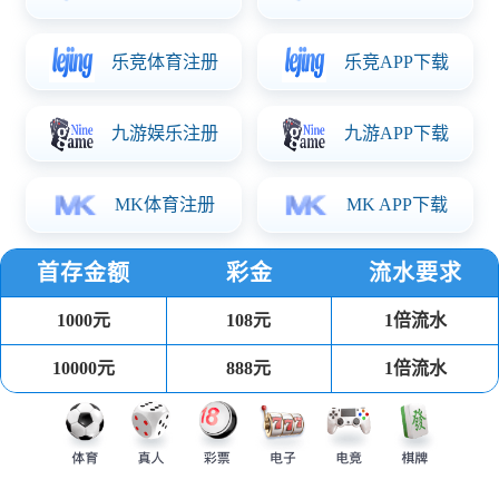
在刚刚结束的中超联赛第21轮比赛中，长春亚泰凭借
老将谭龙的出色发挥，以3比1战胜对手，全取三分。
35岁的谭龙在比赛中上演梅开二度，成为球队获胜的
最大功臣。截至目前，这位本土前锋本赛季的进球数
已达到9个，不仅稳居队内射手榜首位，更在国产射
手竞争中占据一席之地，成为长春亚泰锋线上最可靠
的得分点。